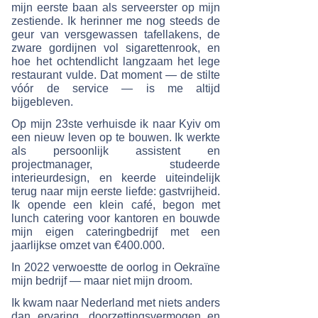
mijn eerste baan als serveerster op mijn
zestiende. Ik herinner me nog steeds de
geur van versgewassen tafellakens, de
zware gordijnen vol sigarettenrook, en
hoe het ochtendlicht langzaam het lege
restaurant vulde. Dat moment — de stilte
vóór de service — is me altijd
bijgebleven.
Op mijn 23ste verhuisde ik naar Kyiv om
een nieuw leven op te bouwen. Ik werkte
als persoonlijk assistent en
projectmanager, studeerde
interieurdesign, en keerde uiteindelijk
terug naar mijn eerste liefde: gastvrijheid.
Ik opende een klein café, begon met
lunch catering voor kantoren en bouwde
mijn eigen cateringbedrijf met een
jaarlijkse omzet van €400.000.
In 2022 verwoestte de oorlog in Oekraïne
mijn bedrijf — maar niet mijn droom.
Ik kwam naar Nederland met niets anders
dan ervaring, doorzettingsvermogen en